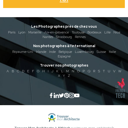
Les Photographes près de chez vous
Paris
Lyon
Marseille
Aix-en-provence
Toulouse
Bordeaux
Lille
Nice
Nantes
Strasbourg
Rennes
Nos photographes à l'international
Royaume-Uni
Irlande
Inde
Belgique
Luxembourg
Suisse
Italie
Espagne
Trouver nos photographes
A
B
C
D
E
F
G
H
I
J
K
L
M
N
O
P
Q
R
S
T
U
V
W
X
Y
Z