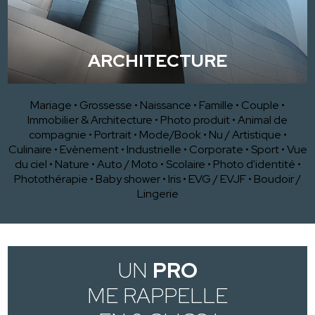
ARCHITECTURE
Mariage
•
Grossesse
•
Naissance
•
Famille
•
Couple
•
Immobilier & Architecture
•
Photo produit
•
Animal de
compagnie
•
Portrait
•
Mode/Book
•
Nu / Artistique
•
Culinaire
•
Evènement
•
Industrielle
•
Corporate
•
Sport
•
Vue
du ciel
•
Nature
•
Auto / Moto
•
Scolaire
•
Photo d'identité
•
Photothérapie
•
Baby shower
•
Iris
•
EVG / EVJF
•
Boudoir /
Lingerie
UN
PRO
ME RAPPELLE