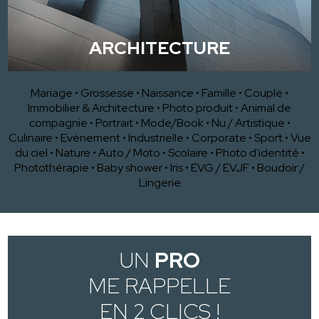
ARCHITECTURE
Mariage
•
Grossesse
•
Naissance
•
Famille
•
Couple
•
Immobilier & Architecture
•
Photo produit
•
Animal de
compagnie
•
Portrait
•
Mode/Book
•
Nu / Artistique
•
Culinaire
•
Evènement
•
Industrielle
•
Corporate
•
Sport
•
Vue
du ciel
•
Nature
•
Auto / Moto
•
Scolaire
•
Photo d'identité
•
Photothérapie
•
Baby shower
•
Iris
•
EVG / EVJF
•
Boudoir /
Lingerie
UN
PRO
ME RAPPELLE
EN 2 CLICS !