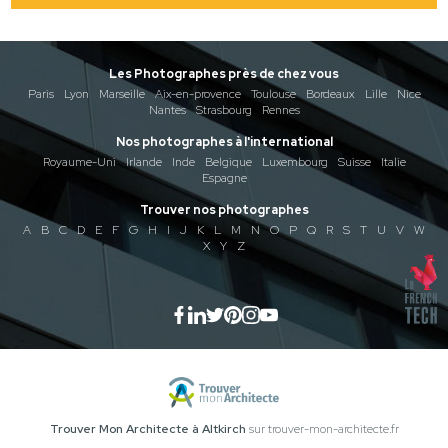
Les Photographes près de chez vous
Paris
Lyon
Marseille
Aix-en-provence
Toulouse
Bordeaux
Lille
Nice
Nantes
Strasbourg
Rennes
Nos photographes à l'international
Royaume-Uni
Irlande
Inde
Belgique
Luxembourg
Suisse
Italie
Espagne
Trouver nos photographes
A
B
C
D
E
F
G
H
I
J
K
L
M
N
O
P
Q
R
S
T
U
V
W
X
Y
Z
Trouver Mon Architecte à Altkirch
sur trouver-mon-architecte.fr